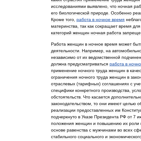
исследованиями
выявлено
,
что
ночная
раб
его
биологической
природе
.
Особенно
реа
Кроме
того
,
работа
в
ночное
время
неблаг
материнства
,
так
как
сокращает
время
для
категорий
женщин
ночная
работа
запреще
Работа
женщин
в
ночное
время
может
быт
деятельности
.
Например
,
на
автомобильн
независимо
от
их
ведомственной
подчинен
должна
предусматриваться
работа
в
ночн
применение
ночного
труда
женщин
в
каче
ограничения
ночного
труда
женщин
в
зако
отраслевых
(
тарифных
)
соглашениях
с
уче
специфики
конкретного
производства
,
усл
обстоятельств
.
Что
касается
дополнительн
законодательством
,
то
они
имеют
целью
о
реализации
предоставленных
им
Конститу
подчеркнуто
в
Указе
Президента
РФ
от
7
и
положения
женщин
и
повышению
их
роли
основе
равенства
с
мужчинами
во
всех
сф
стабильного
социального
и
экономическог