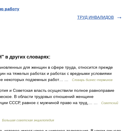
ю работу
ТРУД ИНВАЛИДОВ
" в других словарях:
ановленных для женщин в сфере труда, относится прежде
ин на тяжелых работах и работах с вредными условиями
роме некоторых подземных работ… …
Словарь бизнес-терминов
тия и Советская власть осуществили полное равноправие
ическое. В области трудовых отношений женщине
итуции СССР, равное с мужчиной право на труд,… …
Советский
…
Большая советская энциклопедия
, которое имеет узкое и широкое толкования. В узком смысле