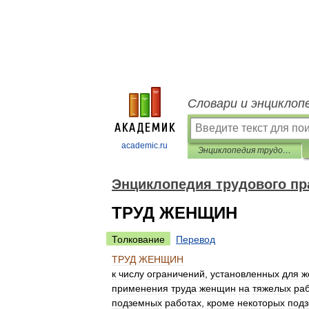
Словари и энциклоп
academic.ru
Энциклопедия трудового права
Энциклопедия трудового пр
ТРУД ЖЕНЩИН
Толкование
Перевод
ТРУД
ЖЕНЩИН
к
числу
ограничений
,
установленных
для
ж
применения
труда
женщин
на
тяжелых
ра
подземных
работах
,
кроме
некоторых
под