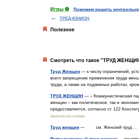
Игры ⚽
Поможем решить контрольну
ТРЕД-ЮНИОН
Полезное
Смотреть что такое "ТРУД ЖЕНЩИН
Труд Женщин
— к числу ограничений, уст
всего запрещение применения труда женщ
труда, а также на подземных работах, к
ТРУД ЖЕНЩИН
— – Коммунистическая пар
женщин – как политическое, так и эконом
предоставляется, согласно ст. 122 Конст
юридический словарь
Труд женщин
— см. Женский труд 
Репродуктивный труд женщин
— понятие