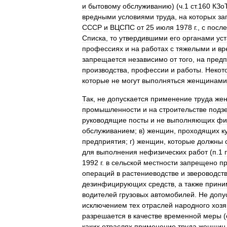
и
бытовому
обслуживанию
) (
ч
.
1
ст
.
160
КЗо
вредными
условиями
труда
,
на
которых
за
СССР
и
ВЦСПС
от
25
июля
1978
г
.,
с
посл
Списка
,
то
утвердившими
его
органами
ус
профессиях
и
на
работах
с
тяжелыми
и
вр
запрещается
независимо
от
того
,
на
предп
производства
,
профессии
и
работы
.
Некот
которые
не
могут
выполняться
женщинами
Так
,
не
допускается
применение
труда
же
промышленности
и
на
строительстве
подз
руководящие
посты
и
не
выполняющих
фи
обслуживанием
;
в
)
женщин
,
проходящих
к
предприятия
;
г
)
женщин
,
которые
должны
для
выполнения
нефизических
работ
(
п
.
1
1992
г
.
в
сельской
местности
запрещено
пр
операций
в
растениеводстве
и
звероводст
дезинфицирующих
средств
,
а
также
прини
водителей
грузовых
автомобилей
.
Не
допу
исключением
тех
отраслей
народного
хозя
разрешается
в
качестве
временной
меры
(
каких
отраслях
применение
труда
женщин