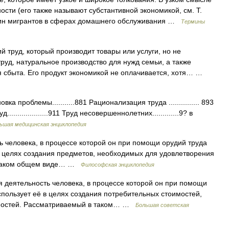
ости (его также называют субстантивной экономикой, см. Т.
щин мигрантов в сферах домашнего обслуживания …
Термины
 труд, который производит товары или услуги, но не
руд, натуральное производство для нужд семьи, а также
я сбыта. Его продукт экономикой не оплачивается, хотя… …
проблемы...........881 Рационализация труда ............... 893
д....................911 Труд несовершеннолетних.............9? в
ьшая медицинская энциклопедия
ловека, в процессе которой он при помощи орудий труда
 в целях создания предметов, необходимых для удовлетворения
в таком общем виде… …
Философская энциклопедия
 деятельность человека, в процессе которой он при помощи
спользует её в целях создания потребительных стоимостей,
бностей. Рассматриваемый в таком… …
Большая советская