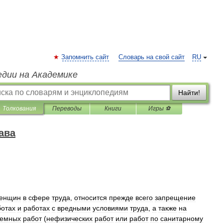
Запомнить сайт
Словарь на свой сайт
RU
едии на Академике
Найти!
Толкования
Переводы
Книги
Игры ⚽
ава
енщин
в
сфере
труда
,
относится
прежде
всего
запрещение
ботах
и
работах
с
вредными
условиями
труда
,
а
также
на
земных
работ
(
нефизических
работ
или
работ
по
санитарному