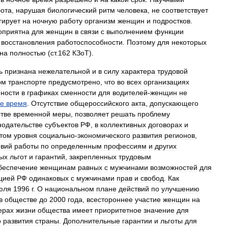
ота
,
нарушая
биологический
ритм
человека
,
не
соответствует
гирует
на
ночную
работу
организм
женщин
и
подростков
.
оприятна
для
женщин
в
связи
с
выполнением
функции
восстановления
работоспособности
.
Поэтому
для
некоторых
на
полностью
(
ст
.
162
КЗоТ
).
ь
признана
нежелательной
и
в
силу
характера
трудовой
ом
транспорте
предусмотрено
,
что
во
всех
организациях
ности
в
графиках
сменности
для
водителей
-
женщин
не
ое
время
.
Отсутствие
общероссийского
акта
,
допускающего
стве
временной
меры
,
позволяет
решать
проблему
нодательстве
субъектов
РФ
,
в
коллективных
договорах
и
том
уровня
социально
-
экономического
развития
регионов
,
овий
работы
по
определенным
профессиям
и
других
ых
льгот
и
гарантий
,
закрепленных
трудовым
беспечение
женщинам
равных
с
мужчинами
возможностей
для
цией
РФ
одинаковых
с
мужчинами
прав
и
свобод
.
Как
юля
1996
г
.
О
национальном
плане
действий
по
улучшению
в
обществе
до
2000
года
,
всестороннее
участие
женщин
на
ерах
жизни
общества
имеет
приоритетное
значение
для
о
развития
страны
.
Дополнительные
гарантии
и
льготы
для