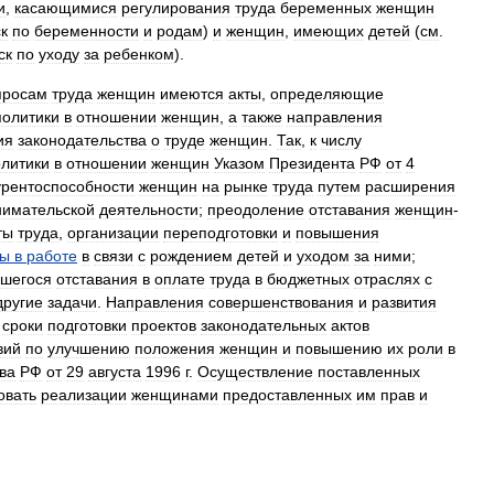
и
,
касающимися
регулирования
труда
беременных
женщин
к
по
беременности
и
родам
)
и
женщин
,
имеющих
детей
(
см
.
ск
по
уходу
за
ребенком
).
просам
труда
женщин
имеются
акты
,
определяющие
политики
в
отношении
женщин
,
а
также
направления
ия
законодательства
о
труде
женщин
.
Так
,
к
числу
литики
в
отношении
женщин
Указом
Президента
РФ
от
4
урентоспособности
женщин
на
рынке
труда
путем
расширения
нимательской
деятельности
;
преодоление
отставания
женщин
-
ты
труда
,
организации
переподготовки
и
повышения
вы
в
работе
в
связи
с
рождением
детей
и
уходом
за
ними
;
шегося
отставания
в
оплате
труда
в
бюджетных
отраслях
с
другие
задачи
.
Направления
совершенствования
и
развития
сроки
подготовки
проектов
законодательных
актов
вий
по
улучшению
положения
женщин
и
повышению
их
роли
в
ва
РФ
от
29
августа
1996
г
.
Осуществление
поставленных
овать
реализации
женщинами
предоставленных
им
прав
и