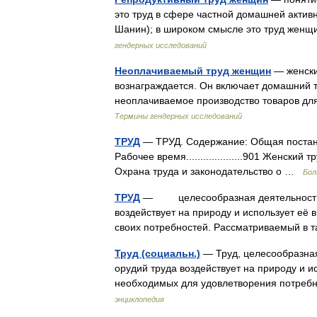
это труд в сфере частной домашней активн
Шанин); в широком смысле это труд жен
гендерных исследований
Неоплачиваемый труд женщин
— женский
вознаграждается. Он включает домашний т
неоплачиваемое производство товаров дл
Термины гендерных исследований
ТРУД
— ТРУД. Содержание: Общая постановка 
Рабочее время....................901 Женский тру
Охрана труда и законодательство о …
Бол
ТРУД
— целесообразная деятельность че
воздействует на природу и использует её
своих потребностей. Рассматриваемый 
Труд (социальн.)
— Труд, целесообразная
орудий труда воздействует на природу и и
необходимых для удовлетворения потре
энциклопедия