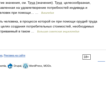
ие значения, см. Труд (значения). Труд целесообразная,
равленная на удовлетворение потребностей индивида и
и человек при помощи… …
Википедия
еловека, в процессе которой он при помощи орудий труда
 в целях создания потребительных стоимостей, необходимых
матриваемый в таком …
Большая советская энциклопедия
ка
,
Реклама на сайте
18+
omla,
Drupal,
WordPress, MODx.