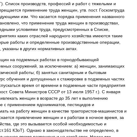
Т
).
Список
производств
,
профессий
и
работ
с
тяжелыми
и
прещается
применение
труда
женщин
,
утв
.
пост
.
Госкомтруда
едующими
изм
.
Что
касается
порядка
применения
названного
тановлено
,
что
применение
труда
женщин
в
производствах
,
едными
условиями
труда
,
предусмотренных
в
Списке
,
риятиях
каких
отраслей
народного
хозяйства
имеются
такие
орые
работы
и
определенные
производственные
операции
,
,
указаны
в
других
нормативных
актах
.
нщин
на
подземных
работах
в
горнодобывающей
емных
сооружений
,
за
исключением:
а
)
женщин
,
занимающих
зической
работы
;
б
)
занятых
санитарным
и
бытовым
урс
обучения
и
допущенных
к
стажировке
в
подземных
частях
спускаться
время
от
времени
в
подземные
части
предприятия
пост
.
Совета
Министров
СССР
от
13
июля
1957
г
.).
С
января
ивлекать
женщин
в
возрасте
до
35
лет
к
выполнению
ве
с
применением
ядохимикатов
,
пестицидов
и
мать
на
работу
женщин
в
качестве
трактористов
-
машинистов
и
скается
привлечение
женщин
и
к
работам
в
ночное
время
,
за
йства
,
где
это
вызывается
особой
необходимостью
и
ст
.
161
КЗоТ
).
Однако
в
законодательстве
не
определено
,
в
в
ночное
время
разрешено
и
на
какой
срок
.
Научными